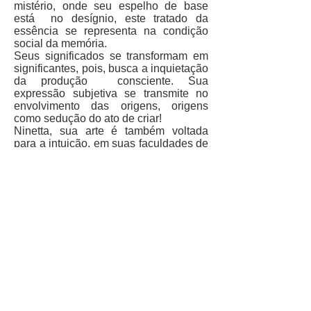
mistério, onde seu espelho de base
está no desígnio, este tratado da
essência se representa na condição
social da memória.
Seus significados se transformam em
significantes, pois, busca a inquietação
da produção consciente. Sua
expressão subjetiva se transmite no
envolvimento das origens, origens
como sedução do ato de criar!
Ninetta, sua arte é também voltada
para a intuição, em suas faculdades de
perceber e discernir junto ao raciocinar.
Seu conteúdo é abrangido pelo núncio
do estado de concatenar, assim,
envolvendo-se no sagrado.
Exposição realizada no Clube
Hebraica com Ninetta Rabner e Miriam
Schreier entre 26/11/16 e 31/01/17
Exposição "Diálogo possível"
Webmaster Login