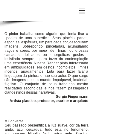
O pintor trabalha como alguém que tenta tirar a
poeira de uma superfície. Seus pincéis, panos,
esponjas, espátulas, um para cada cor, desocultam
imagens. Sobrepondo pinceladas, acumulando
traços e cores, por meio de finas ou grossas
camadas, delicados ou energéticos gestos -
insistindo sempre - para fazer da contemplação
uma experiência. Ninetta Rabner pinta interessada
em ambigüidades, em gestos incompletos, limites
incertos, apagamentos. Luta para fazer falar a
linguagem da pintura e não seu autor. O que surge
são imagens de um mundo impalpável, imaterial,
fugitivo. O conjunto de seus trabalhos mostra
realidades escondidas e nos fazem passageiros
clandestinos dessas narrativas.
Sergio Fingermann
Artista plástico, professor, escritor e arquiteto
A Conversa
Seu passado presentifica a luz suave, cor da terra
árida, azul céu/água, tudo está no fenômeno,
ser humano; Ninetta. As barreiras entre Brasil e