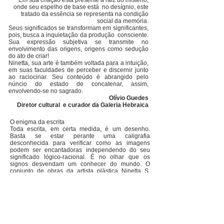
Em sua criação está presente a raiz do mistério,
onde seu espelho de base está no desígnio, este
tratado da essência se representa na condição
social da memória.
Seus significados se transformam em significantes,
pois, busca a inquietação da produção consciente.
Sua expressão subjetiva se transmite no
envolvimento das origens, origens como sedução
do ato de criar!
Ninetta, sua arte é também voltada para a intuição,
em suas faculdades de perceber e discernir junto
ao raciocinar. Seu conteúdo é abrangido pelo
núncio do estado de concatenar, assim,
envolvendo-se no sagrado.
Olívio Guedes
Diretor cultural e curador da Galeria Hebraica
O enigma da escrita
Toda escrita, em certa medida, é um desenho.
Basta se estar perante uma caligrafia
desconhecida para verificar como as imagens
podem ser encantadoras independendo do seu
significado lógico-racional. É no olhar que os
signos desvendam um conhecer do mundo. O
conjunto de obras da artista plástica Ninetta S.
Rabner apresenta soluções plásticas a partir de
jornada realizada recentemente para a Grécia, seu
país natal, onde pode vivenciar as dificuldades
econômicas e sociais (de seu país) na atual
conjuntura globalizada. Em termos visuais, surge
uma poética em que a discussão passa pela
sobreposição de planos e cores e pela contínua