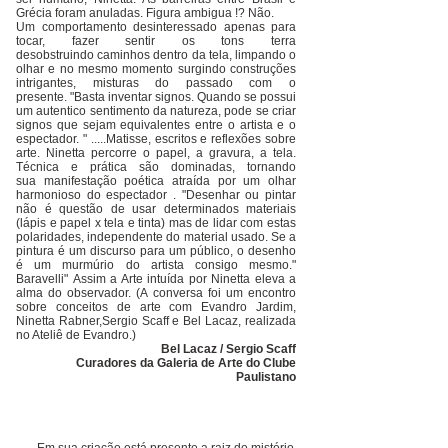
Grécia foram anuladas. Figura ambigua !? Não.
Um comportamento desinteressado apenas para
tocar, fazer sentir os tons terra
desobstruindo caminhos dentro da tela, limpando o
olhar e no mesmo momento surgindo construções
intrigantes, misturas do passado com o
presente. "Basta inventar signos. Quando se possui
um autentico sentimento da natureza, pode se criar
signos que sejam equivalentes entre o artista e o
espectador. " .....Matisse, escritos e reflexões sobre
arte. Ninetta percorre o papel, a gravura, a tela.
Técnica e prática são dominadas, tornando
sua manifestação poética atraída por um olhar
harmonioso do espectador . "Desenhar ou pintar
não é questão de usar determinados materiais
(lápis e papel x tela e tinta) mas de lidar com estas
polaridades, independente do material usado. Se a
pintura é um discurso para um público, o desenho
é um murmúrio do artista consigo mesmo."
Baravelli" Assim a Arte intuída por Ninetta eleva a
alma do observador. (A conversa foi um encontro
sobre conceitos de arte com Evandro Jardim,
Ninetta Rabner,Sergio Scaff e Bel Lacaz, realizada
no Ateliê de Evandro.
)
Bel Lacaz / Sergio Scaff
Curadores da Galeria de Arte do Clube
Paulistano